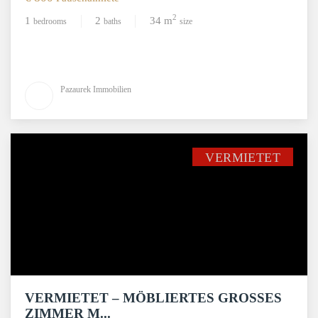
2
1
2
34 m
bedrooms
baths
size
Pazaurek Immobilien
VERMIETET
VERMIETET – MÖBLIERTES GROSSES Z
IMMER M...