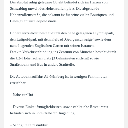
Das absolut ruhig gelegene Objekt befindet sich im Herzen von
Schwabing unweit des Hohenzollernplatz. Die abgehende
Hohenzollernstraße, die bekannt ist für seine vielen Boutiquen und
Cáfes, führt zur Leopoldstraße.
Hoher Freizeitwert besteht durch den nahe gelegenen Olympiapark,
den Luitpoldpark mit dem Freibad ‚Georgenschwaige‘ sowie dem
nahe liegenden Englischen Garten mit seinen Isarauen.
Direkte Verkehrsanbindung ins Zentrum von München besteht durch
die U2- Hohenzollernplatz (3 Gehminuten entfernt) sowie
Straßenbahn und Bus in andere Stadtteile.
Die Autobahnauffahrt A9-Nürnberg ist in wenigen Fahrminuten
erreichbar.
– Nahe zur Uni
– Diverse Einkaufsmöglichkeiten, sowie zahlreiche Restaurants
befinden sich in unmittelbarer Umgebung
– Sehr gute Infrastruktur