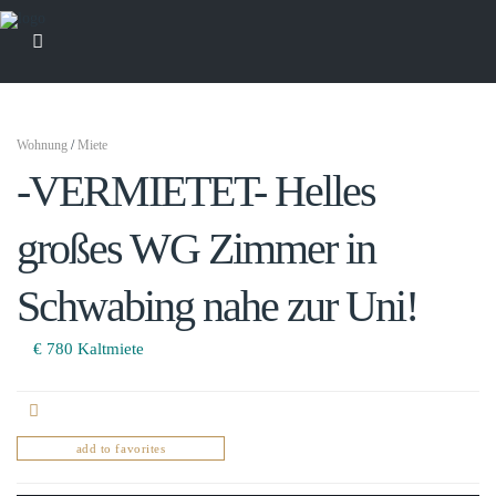
Wohnung
/
Miete
-VERMIETET- Helles
großes WG Zimmer in
Schwabing nahe zur Uni!
€ 780
Kaltmiete
add to favorites