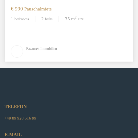
€ 990
Pauschalmiete
2
1
2
35 m
bedrooms
baths
size
Pazaurek Immobilien
TELEFON
+49 89 928 616 99
E-MAIL