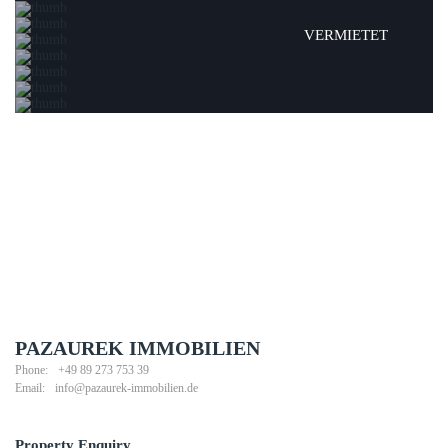
VERMIETET
PAZAUREK IMMOBILIEN
Phone:
+49 89 273 753 39
Email:
info@pazaurek-immobilien.de
Property Enquiry