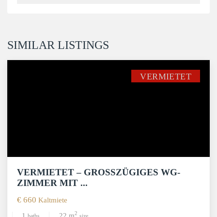
SIMILAR LISTINGS
VERMIETET
VERMIETET – GROSSZÜGIGES WG-Z
IMMER MIT ...
€ 660
Kaltmiete
2
1
22 m
baths
size