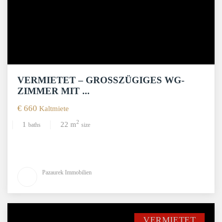
VERMIETET – GROSSZÜGIGES WG-Z
IMMER MIT ...
€ 660
Kaltmiete
2
1
22 m
baths
size
Pazaurek Immobilien
VERMIETET