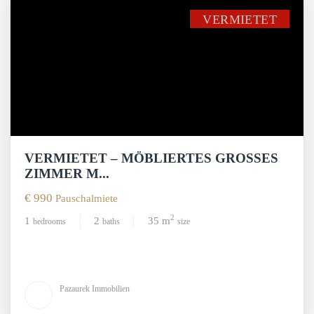
VERMIETET
VERMIETET – MÖBLIERTES GROSSES Z
IMMER M...
€ 990
Pauschalmiete
2
1
2
35 m
bedrooms
baths
size
Pazaurek Immobilien