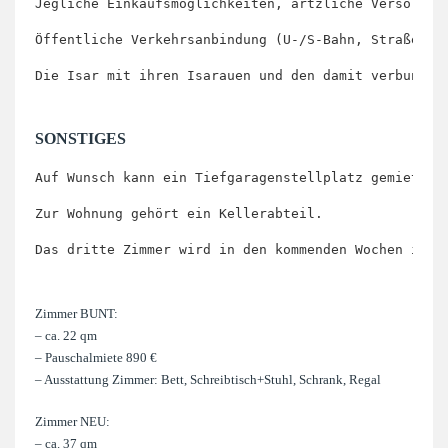
Jegliche Einkaufsmöglichkeiten, ärtzliche Versorgun
Öffentliche Verkehrsanbindung (U-/S-Bahn, Straßenbah
Die Isar mit ihren Isarauen und den damit verbundene
SONSTIGES
Auf Wunsch kann ein Tiefgaragenstellplatz gemietet w
Zur Wohnung gehört ein Kellerabteil.

Das dritte Zimmer wird in den kommenden Wochen in de
Zimmer BUNT:
– ca. 22 qm
– Pauschalmiete 890 €
– Ausstattung Zimmer: Bett, Schreibtisch+Stuhl, Schrank, Regal
Zimmer NEU:
– ca. 37 qm