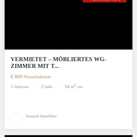
VERMIETET – MÖBLIERTES WG-
ZIMMER MIT T...
€ 800
Pauschalmiete
2
1
2
34 m
bedrooms
baths
size
Pazaurek Immobilien