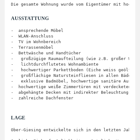
Die gesamte Wohnung wurde vom Eigentümer mit hochwe
AUSSTATTUNG
-  ansprechende Möbel

-  WLAN-Anschluss

-  TV im Wohnbereich

-  Terrassenmöbel

-  Bettwäsche und Handtücher

-   großzügige Raumaufteilung (wie z.B. großer Wohn-
-   lichtdurchflutetes Wohnambiente

-   hochwertiger Parkettboden (Eiche weiss geölt)

-   großflächige Natursteinfliesen in allen Bädern

-   exklusive Badmöbel, hochwertige sanitäre Ausstat
-  hochwertige weiße Zimmertüren mit verdecketen Bän
-  abgehängte Decken mit indirekter Beleuchtung

-  zahlreiche Dachfenster

LAGE
Ober-Giesing entwickelte sich in den letzten Jahren