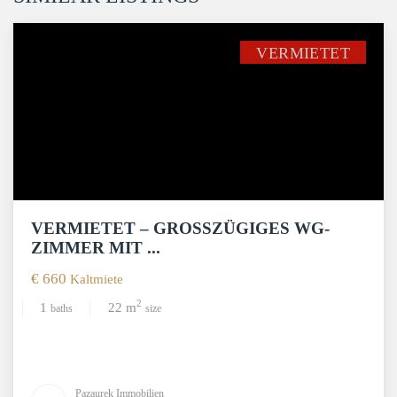
VERMIETET
VERMIETET – GROSSZÜGIGES WG-Z
IMMER MIT ...
€ 660
Kaltmiete
2
1
22 m
baths
size
Pazaurek Immobilien