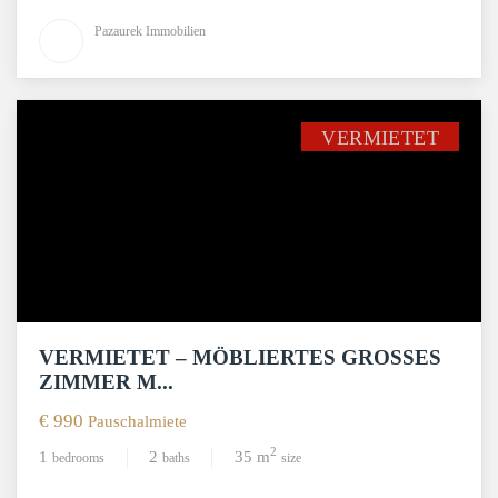
Pazaurek Immobilien
VERMIETET
VERMIETET – MÖBLIERTES GROSSES Z
IMMER M...
€ 990
Pauschalmiete
2
1
2
35 m
bedrooms
baths
size