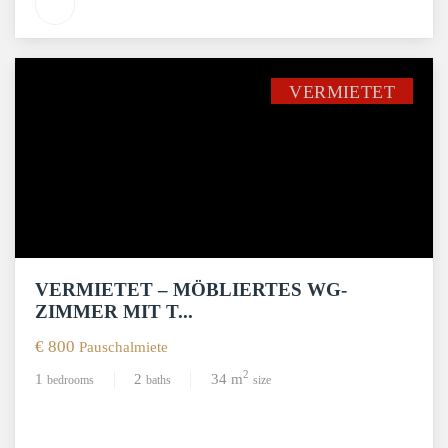
VERMIETET
VERMIETET – MÖBLIERTES WG-
ZIMMER MIT T...
€ 800
Pauschalmiete
2
1
2
34 m
bedrooms
baths
size