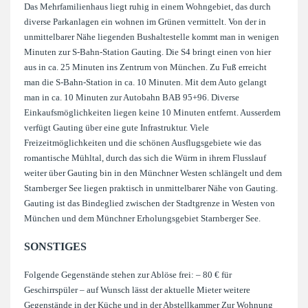
Das Mehrfamilienhaus liegt ruhig in einem Wohngebiet, das durch
diverse Parkanlagen ein wohnen im Grünen vermittelt. Von der in
unmittelbarer Nähe liegenden Bushaltestelle kommt man in wenigen
Minuten zur S-Bahn-Station Gauting. Die S4 bringt einen von hier
aus in ca. 25 Minuten ins Zentrum von München. Zu Fuß erreicht
man die S-Bahn-Station in ca. 10 Minuten. Mit dem Auto gelangt
man in ca. 10 Minuten zur Autobahn BAB 95+96. Diverse
Einkaufsmöglichkeiten liegen keine 10 Minuten entfernt. Ausserdem
verfügt Gauting über eine gute Infrastruktur. Viele
Freizeitmöglichkeiten und die schönen Ausflugsgebiete wie das
romantische Mühltal, durch das sich die Würm in ihrem Flusslauf
weiter über Gauting bin in den Münchner Westen schlängelt und dem
Starnberger See liegen praktisch in unmittelbarer Nähe von Gauting.
Gauting ist das Bindeglied zwischen der Stadtgrenze in Westen von
München und dem Münchner Erholungsgebiet Starnberger See.
SONSTIGES
Folgende Gegenstände stehen zur Ablöse frei: – 80 € für
Geschirrspüler – auf Wunsch lässt der aktuelle Mieter weitere
Gegenstände in der Küche und in der Abstellkammer Zur Wohnung