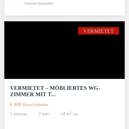
Pazaurek Immobilien
VERMIETET
VERMIETET – MÖBLIERTES WG-
ZIMMER MIT T...
€ 800
Pauschalmiete
2
1
2
34 m
bedrooms
baths
size