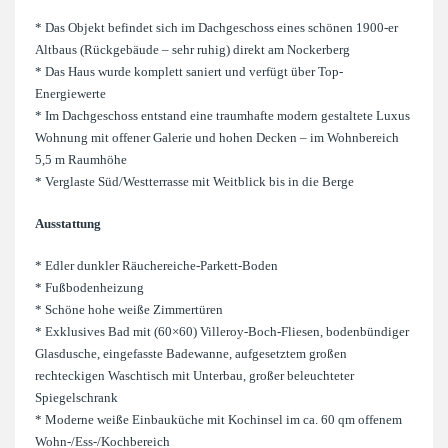
* Das Objekt befindet sich im Dachgeschoss eines schönen 1900-er
Altbaus (Rückgebäude – sehr ruhig) direkt am Nockerberg
* Das Haus wurde komplett saniert und verfügt über Top-
Energiewerte
* Im Dachgeschoss entstand eine traumhafte modern gestaltete Luxus
Wohnung mit offener Galerie und hohen Decken – im Wohnbereich
5,5 m Raumhöhe
* Verglaste Süd/Westterrasse mit Weitblick bis in die Berge
Ausstattung
* Edler dunkler Räuchereiche-Parkett-Boden
* Fußbodenheizung
* Schöne hohe weiße Zimmertüren
* Exklusives Bad mit (60×60) Villeroy-Boch-Fliesen, bodenbündiger
Glasdusche, eingefasste Badewanne, aufgesetztem großen
rechteckigen Waschtisch mit Unterbau, großer beleuchteter
Spiegelschrank
* Moderne weiße Einbauküche mit Kochinsel im ca. 60 qm offenem
Wohn-/Ess-/Kochbereich