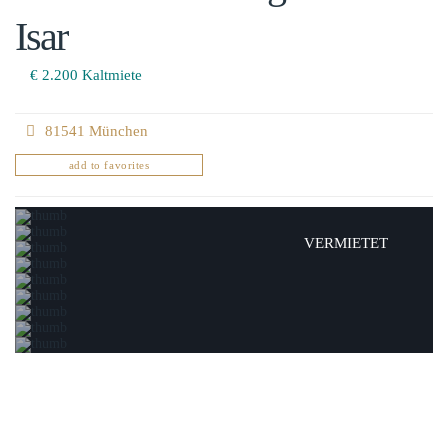
Isar
€ 2.200
Kaltmiete
81541 München
add to favorites
VERMIETET