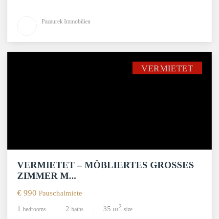
Pazaurek Immobilien
VERMIETET
VERMIETET – MÖBLIERTES GROSSES Z
IMMER M...
€ 990
Pauschalmiete
2
1
2
35 m
bedrooms
baths
size