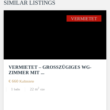
SIMILAR LISTINGS
VERMIETET
VERMIETET – GROSSZÜGIGES WG-Z
IMMER MIT ...
€ 660
Kaltmiete
2
1
22 m
baths
size