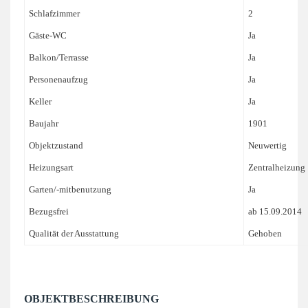
Schlafzimmer
2
Gäste-WC
Ja
Balkon/Terrasse
Ja
Personenaufzug
Ja
Keller
Ja
Baujahr
1901
Objektzustand
Neuwertig
Heizungsart
Zentralheizung
Garten/-mitbenutzung
Ja
Bezugsfrei
ab 15.09.2014
Qualität der Ausstattung
Gehoben
OBJEKTBESCHREIBUNG