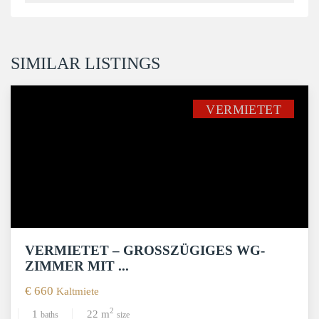
SIMILAR LISTINGS
VERMIETET
VERMIETET – GROSSZÜGIGES WG-Z
IMMER MIT ...
€ 660
Kaltmiete
2
1
22 m
baths
size