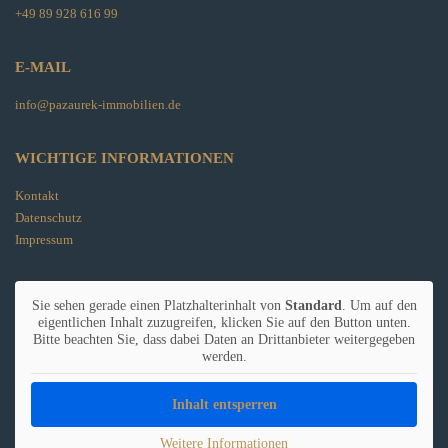
+49 89 928 616 99
E-MAIL
info@pazaurek-immobilien.de
WICHTIGE INFORMATIONEN
Kontakt
Datenschutz
Impressum
Sie sehen gerade einen Platzhalterinhalt von
Standard
. Um auf den
eigentlichen Inhalt zuzugreifen, klicken Sie auf den Button unten.
Bitte beachten Sie, dass dabei Daten an Drittanbieter weitergegeben
werden.
Inhalt entsperren
Weitere Informationen