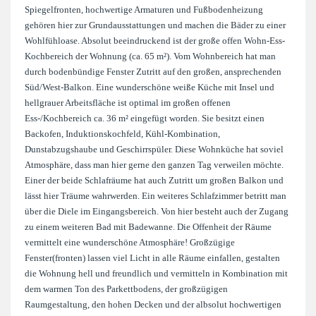
Spiegelfronten, hochwertige Armaturen und Fußbodenheizung
gehören hier zur Grundausstattungen und machen die Bäder zu einer
Wohlfühloase. Absolut beeindruckend ist der große offen Wohn-Ess-
Kochbereich der Wohnung (ca. 65 m²). Vom Wohnbereich hat man
durch bodenbündige Fenster Zutritt auf den großen, ansprechenden
Süd/West-Balkon. Eine wunderschöne weiße Küche mit Insel und
hellgrauer Arbeitsfläche ist optimal im großen offenen
Ess-/Kochbereich ca. 36 m² eingefügt worden. Sie besitzt einen
Backofen, Induktionskochfeld, Kühl-Kombination,
Dunstabzugshaube und Geschirrspüler. Diese Wohnküche hat soviel
Atmosphäre, dass man hier gerne den ganzen Tag verweilen möchte.
Einer der beide Schlafräume hat auch Zutritt um großen Balkon und
lässt hier Träume wahrwerden. Ein weiteres Schlafzimmer betritt man
über die Diele im Eingangsbereich. Von hier besteht auch der Zugang
zu einem weiteren Bad mit Badewanne. Die Offenheit der Räume
vermittelt eine wunderschöne Atmosphäre! Großzügige
Fenster(fronten) lassen viel Licht in alle Räume einfallen, gestalten
die Wohnung hell und freundlich und vermitteln in Kombination mit
dem warmen Ton des Parkettbodens, der großzügigen
Raumgestaltung, den hohen Decken und der albsolut hochwertigen