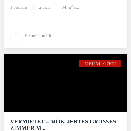
2
1
2
34 m
bedrooms
baths
size
Pazaurek Immobilien
VERMIETET
VERMIETET – MÖBLIERTES GROSSES Z
IMMER M...