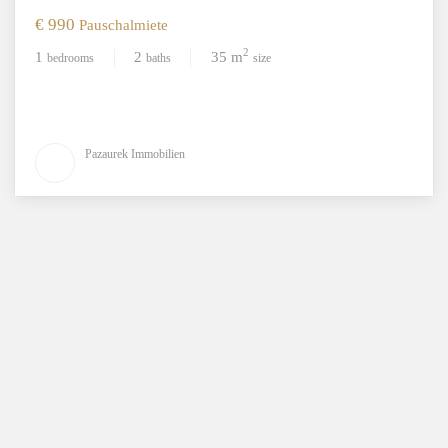
€ 990
Pauschalmiete
2
1
2
35 m
bedrooms
baths
size
Pazaurek Immobilien