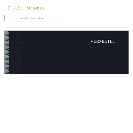
81541 München
add to favorites
VERMIETET