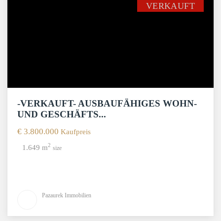
VERKAUFT
-VERKAUFT- AUSBAUFÄHIGES WOHN-
UND GESCHÄFTS...
€ 3.800.000
Kaufpreis
2
1.649 m
size
Pazaurek Immobilien