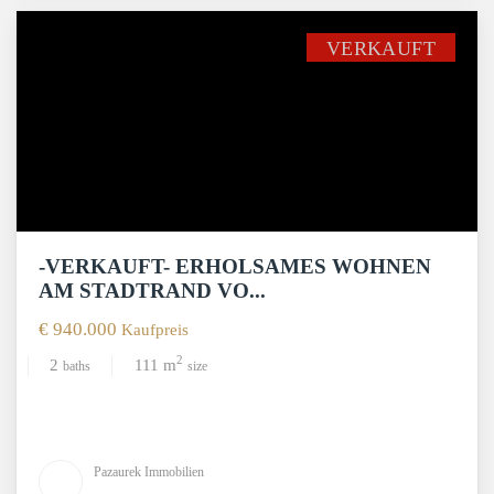
VERKAUFT
-VERKAUFT- ERHOLSAMES WOHNEN
AM STADTRAND VO...
€ 940.000
Kaufpreis
2
2
111 m
baths
size
Pazaurek Immobilien