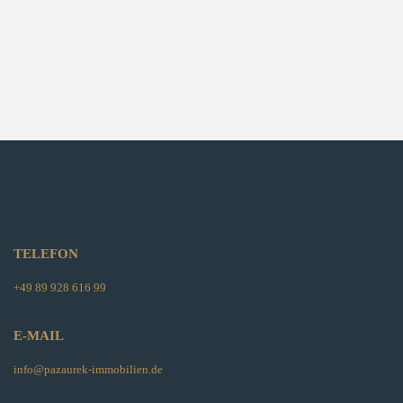
TELEFON
+49 89 928 616 99
E-MAIL
info@pazaurek-immobilien.de