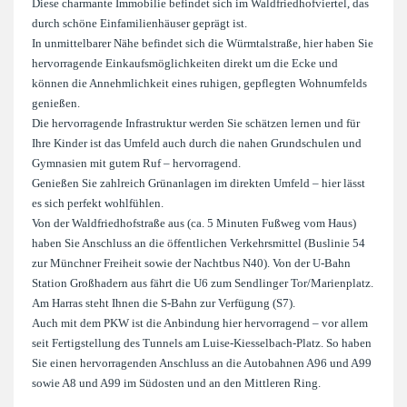
Diese charmante Immobilie befindet sich im Waldfriedhofviertel, das
durch schöne Einfamilienhäuser geprägt ist.
In unmittelbarer Nähe befindet sich die Würmtalstraße, hier haben Sie
hervorragende Einkaufsmöglichkeiten direkt um die Ecke und
können die Annehmlichkeit eines ruhigen, gepflegten Wohnumfelds
genießen.
Die hervorragende Infrastruktur werden Sie schätzen lernen und für
Ihre Kinder ist das Umfeld auch durch die nahen Grundschulen und
Gymnasien mit gutem Ruf – hervorragend.
Genießen Sie zahlreich Grünanlagen im direkten Umfeld – hier lässt
es sich perfekt wohlfühlen.
Von der Waldfriedhofstraße aus (ca. 5 Minuten Fußweg vom Haus)
haben Sie Anschluss an die öffentlichen Verkehrsmittel (Buslinie 54
zur Münchner Freiheit sowie der Nachtbus N40). Von der U-Bahn
Station Großhadern aus fährt die U6 zum Sendlinger Tor/Marienplatz.
Am Harras steht Ihnen die S-Bahn zur Verfügung (S7).
Auch mit dem PKW ist die Anbindung hier hervorragend – vor allem
seit Fertigstellung des Tunnels am Luise-Kiesselbach-Platz. So haben
Sie einen hervorragenden Anschluss an die Autobahnen A96 und A99
sowie A8 und A99 im Südosten und an den Mittleren Ring.